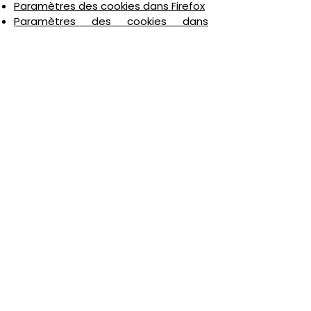
Paramètres des cookies dans Firefox
Paramètres des cookies dans
Internet Explorer
Paramètres des cookies dans
Google Chrome
Paramètres des cookies dans Safari
(OS X)
Paramètres des cookies dans Safari
(iOS)
Paramètres des cookies dans
Android
Pour refuser et empêcher que vos
données soient utilisées par Google
Analytics sur tous les sites Web,
consultez les instructions suivantes :
https://tools.google.com/dlpage/ga
optout?hl=fr
Il se peut que nous modifiions cette